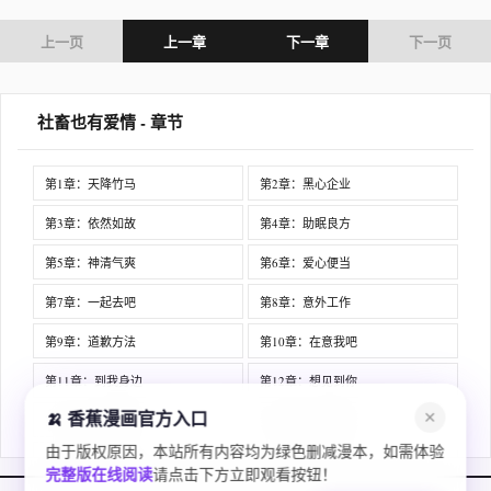
上一页
上一章
下一章
下一页
社畜也有爱情 - 章节
第1章：天降竹马
第2章：黑心企业
第3章：依然如故
第4章：助眠良方
第5章：神清气爽
第6章：爱心便当
第7章：一起去吧
第8章：意外工作
第9章：道歉方法
第10章：在意我吧
第11章：到我身边
第12章：想见到你
🍌 香蕉漫画官方入口
✕
第13章：金子离职
第14章：你很优秀
由于版权原因，本站所有内容均为绿色删减漫本，如需体验
第15章：性格独特
第16章：你没有变
完整版在线阅读
请点击下方立即观看按钮！