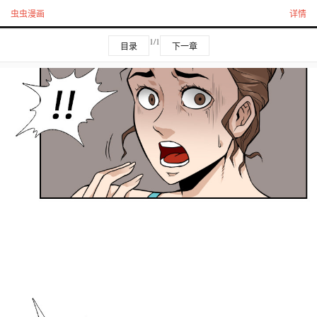
虫虫漫画
详情
1/1
目录
下一章