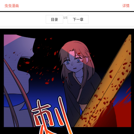
虫虫漫画
详情
1/1
目录
下一章