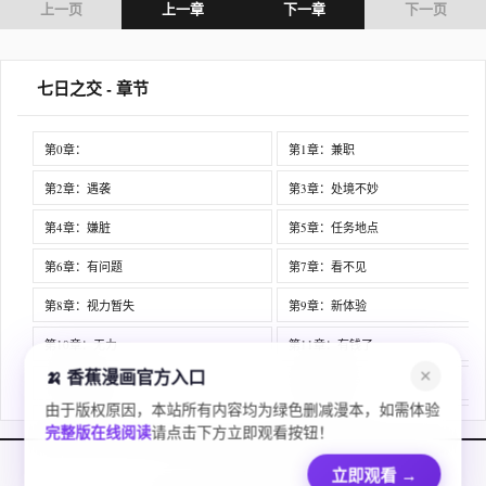
上一页
上一章
下一章
下一页
七日之交 - 章节
第0章：
第1章：兼职
第2章：遇袭
第3章：处境不妙
第4章：嫌脏
第5章：任务地点
第6章：有问题
第7章：看不见
第8章：视力暂失
第9章：新体验
第10章：无力
第11章：有钱了
🍌 香蕉漫画官方入口
✕
第12章：见面
第13章：决定
由于版权原因，本站所有内容均为绿色删减漫本，如需体验
第14章：质问
第15章：药效
完整版在线阅读
请点击下方立即观看按钮！
第16章：戏耍
第17章：焦虑
虫虫漫画
立即观看
→