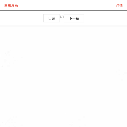
虫虫漫画
详情
1/1
目录
下一章