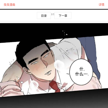
虫虫漫画
详情
1/1
目录
下一章