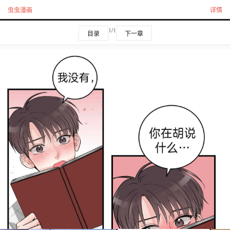
虫虫漫画
详情
1/1
目录
下一章