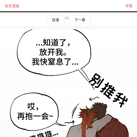
虫虫漫画
详情
1/1
目录
下一章