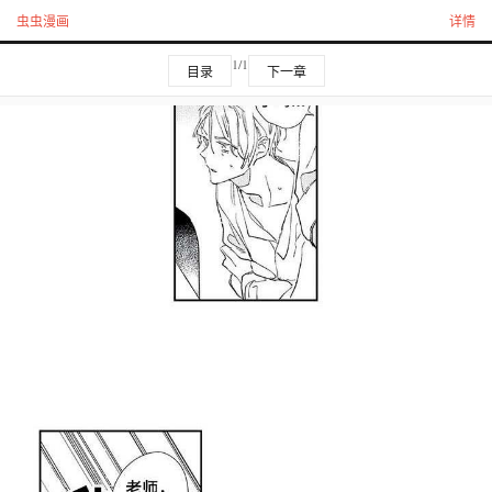
虫虫漫画
详情
1/1
目录
下一章