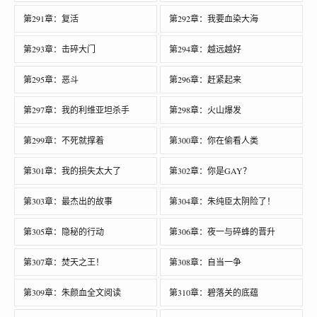
第291章：复活
第292章：我要血染大海
第293章：击碎大门
第294章：越远越好
第295章：恶斗
第296章：赶紧起来
第297章：我的利维亚坦杀手
第298章：火山爆发
第299章：不死就撑着
第300章：你在偷看人类
第301章：我的损失太大了
第302章：你是GAY？
第303章：最杰出的故事
第304章：朱纯臣太阴险了！
第305章：隐秘的行动
第306章：夜一与碎蜂的晋升
第307章：焚天之王！
第308章：自当一争
第309章：朱颜血全文阅读
第310章：碧落关的底蕴