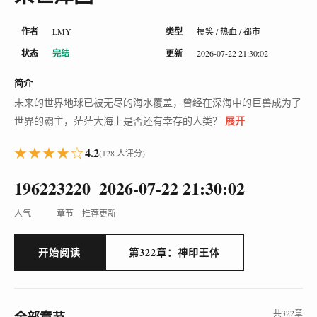
作者
LMY
类型
搞笑 / 热血 / 都市
状态
完结
更新
2026-07-22 21:30:02
简介
未来的世界地球已被无尽的海水覆盖，曾经在深海中的巨兽成为了
展开
世界的霸主，茫茫大海上是否还有幸存的人类？
★★★★☆
4.2
(128 人评分)
19622
322
0
2026-07-22 21:30:02
人气
章节
推荐
更新
开始阅读
第322章：神印王体
共322章