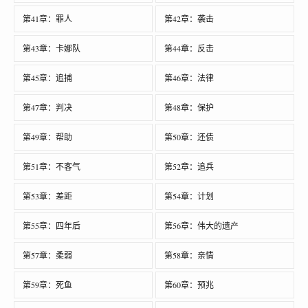
第41章：罪人
第42章：袭击
第43章：卡娜队
第44章：反击
第45章：追捕
第46章：法律
第47章：判决
第48章：保护
第49章：帮助
第50章：还债
第51章：不客气
第52章：追兵
第53章：差距
第54章：计划
第55章：四年后
第56章：伟大的遗产
第57章：柔弱
第58章：亲情
第59章：死鱼
第60章：预兆