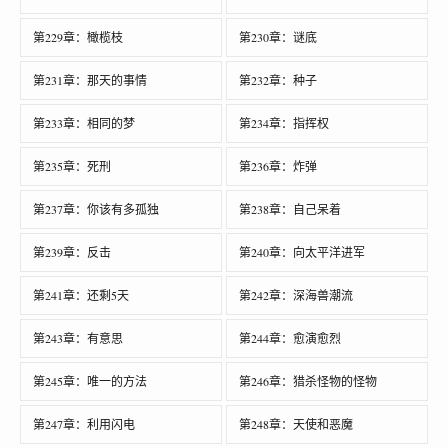
第229章：橄榄枝
第230章：谜底
第231章：那天的事情
第232章：种子
第233章：相同的梦
第234章：指挥权
第235章：死刑
第236章：炸弹
第237章：你该有多孤独
第238章：自己呆着
第239章：反击
第240章：向太平洋进军
第241章：还剩5天
第242章：深海兽潮流
第243章：有意思
第244章：愈演愈烈
第245章：唯一的方法
第246章：猎杀怪物的怪物
第247章：利用闪电
第248章：天使和恶魔