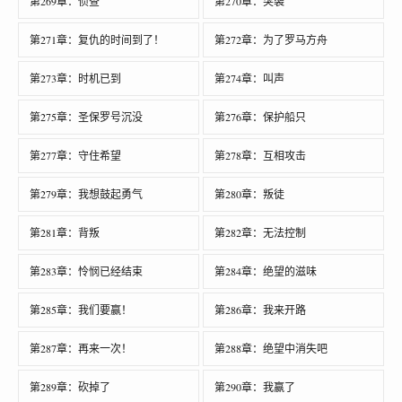
第269章：侦查
第270章：突袭
第271章：复仇的时间到了！
第272章：为了罗马方舟
第273章：时机已到
第274章：叫声
第275章：圣保罗号沉没
第276章：保护船只
第277章：守住希望
第278章：互相攻击
第279章：我想鼓起勇气
第280章：叛徒
第281章：背叛
第282章：无法控制
第283章：怜悯已经结束
第284章：绝望的滋味
第285章：我们要赢！
第286章：我来开路
第287章：再来一次！
第288章：绝望中消失吧
第289章：砍掉了
第290章：我赢了