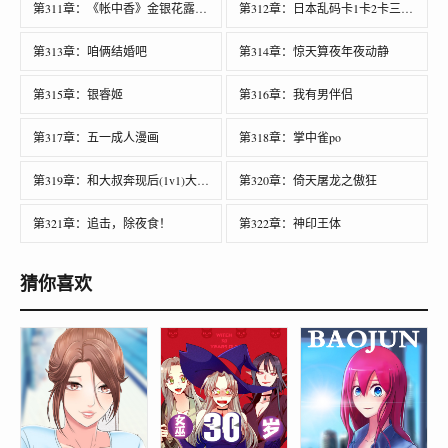
第311章：《帐中香》金银花露海棠
第312章：日本乱码卡1卡2卡三卡仙林宗
第313章：咱俩结婚吧
第314章：惊天算夜年夜动静
第315章：银睿姬
第316章：我有男伴侣
第317章：五一成人漫画
第318章：掌中雀po
第319章：和大叔奔现后(1v1)大结局
第320章：倚天屠龙之傲狂
第321章：追击，除夜食！
第322章：神印王体
猜你喜欢