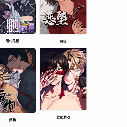
纽约危情
恶堕
蒙眼游戏
疯狗