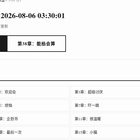
2026-08-06 03:30:01
荐
更新
第38章：能掐会算
章：欢迎会
第3章：超级讨厌
章：烦恼
第7章：吓一跳
0章：企划书
第11章：很温暖
4章：最后一次
第15章：小猫