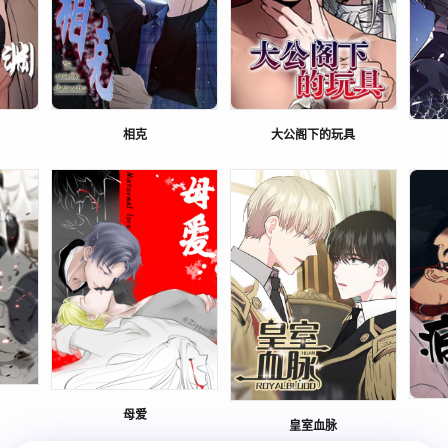
相克
大公阁下的玩具
母爱
皇室血脉