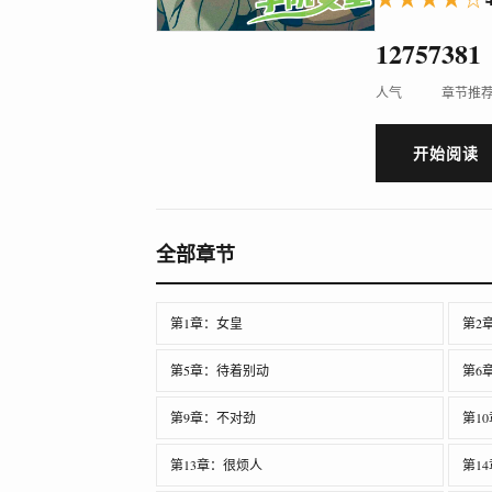
12757
38
1
人气
章节
推
开始阅读
全部章节
第1章：女皇
第2
第5章：待着别动
第6
第9章：不对劲
第1
第13章：很烦人
第1