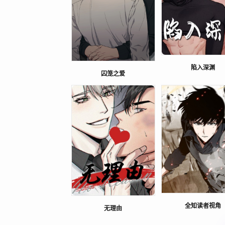
陷入深渊
囚笼之爱
全知读者视角
无理由