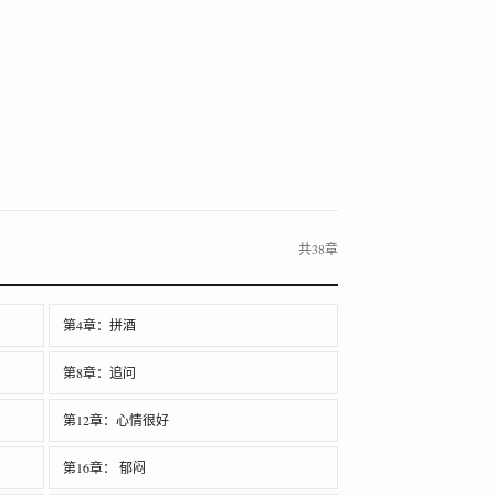
共38章
第4章：拼酒
第8章：追问
第12章：心情很好
第16章： 郁闷