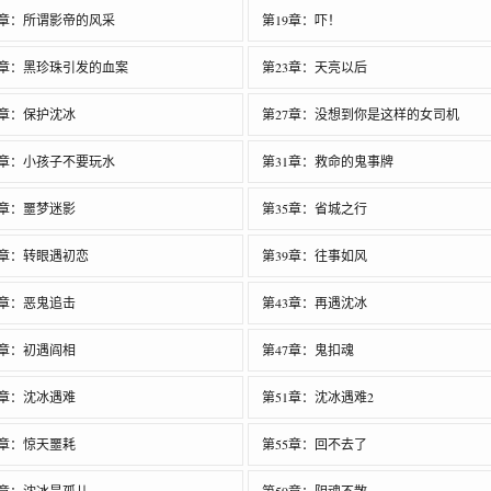
8章：所谓影帝的风采
第19章：吓！
2章：黑珍珠引发的血案
第23章：天亮以后
6章：保护沈冰
第27章：没想到你是这样的女司机
0章：小孩子不要玩水
第31章：救命的鬼事牌
4章：噩梦迷影
第35章：省城之行
8章：转眼遇初恋
第39章：往事如风
2章：恶鬼追击
第43章：再遇沈冰
6章：初遇阎相
第47章：鬼扣魂
0章：沈冰遇难
第51章：沈冰遇难2
4章：惊天噩耗
第55章：回不去了