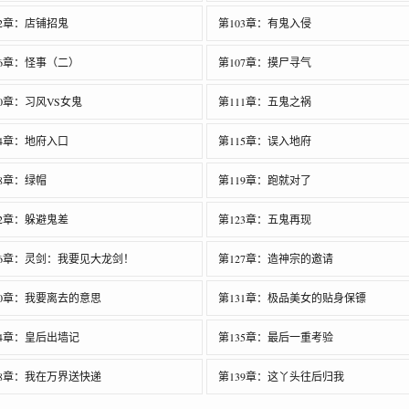
02章：店铺招鬼
第103章：有鬼入侵
06章：怪事（二）
第107章：摸尸寻气
10章：习风VS女鬼
第111章：五鬼之祸
14章：地府入口
第115章：误入地府
18章：绿帽
第119章：跑就对了
22章：躲避鬼差
第123章：五鬼再现
26章：灵剑：我要见大龙剑！
第127章：造神宗的邀请
30章：我要离去的意思
第131章：极品美女的贴身保镖
34章：皇后出墙记
第135章：最后一重考验
38章：我在万界送快递
第139章：这丫头往后归我