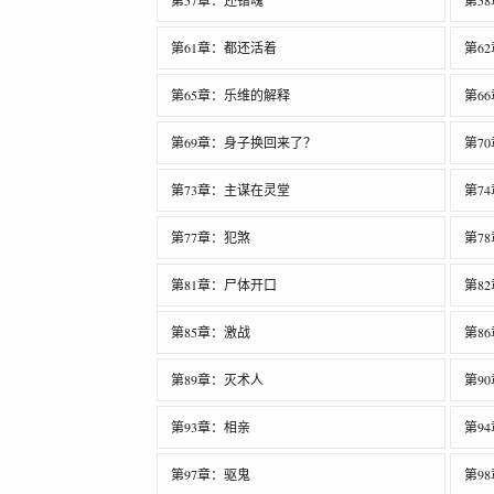
第57章：还错魂
第5
第61章：都还活着
第6
第65章：乐维的解释
第6
第69章：身子换回来了？
第7
第73章：主谋在灵堂
第7
第77章：犯煞
第7
第81章：尸体开口
第8
第85章：激战
第8
第89章：灭术人
第9
第93章：相亲
第9
第97章：驱鬼
第9