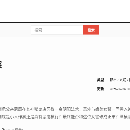
搜索
探
类型
都市 / 玄幻 /
更新
2026-07-26 02
继承父亲遗愿在其神秘鬼店习得一身阴阳法术，意外与娇美女警一同卷入
到底是小人作祟还是真有恶鬼横行？最终能否和这位女警修成正果？纵横
4.2
(128 人评分)