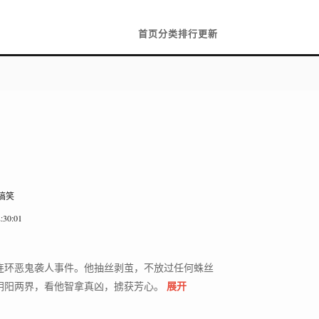
首页
分类
排行
更新
 搞笑
:30:01
连环恶鬼袭人事件。他抽丝剥茧，不放过任何蛛丝
展开
阴阳两界，看他智拿真凶，掳获芳心。