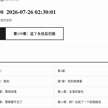
9
0
2026-07-26 02:30:01
推荐
更新
第139章：这丫头往后归我
章：
第3章：
章：胜利
第7章：死的很难看
0章：警局闹鬼
第11章：女鬼的复仇
4章：警察都不见了
第15章：欸？出现了一个妖艳贱货