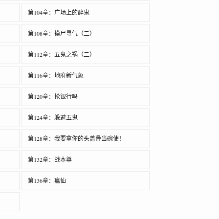
第104章：广场上的醉鬼
第108章：摸尸寻气（二）
第112章：五鬼之祸（二）
第116章：地府新气象
第120章：抢银行吗
第124章：躲避五鬼
第128章：我要拿你的头盖骨当碗使！
第132章：战本尊
第136章：瘟仙