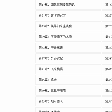
第17章：如果你想要我的话-
第1
第21章：暂时的安宁
第2
第25章：英雄归来座谈会
第2
第29章：不能摘下的木牌
第3
第33章：夺命高速
第3
第37章：醉卧宾馆
第3
第41章：飞来横祸
第4
第45章：追击
第4
第49章：五鬼夺魂阵
第5
第53章：地府要人
第5