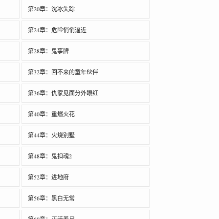
第20章：沈冰失踪
第24章：危险悄悄逼近
第28章：鬼事牌
第32章：回不来的童年伙伴
第36章：仇家见面分外眼红
第40章：重燃火花
第44章：火烧别墅
第48章：鬼扣魂2
第52章：进地府
第56章：黑白无常