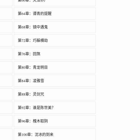
第60章：灭活养尸
第64章：谭青的提醒
第68章：镜中遇鬼
第72章：巧躲横劫
第76章：回煞
第80章：青龙明目
第84章：凌雅雪
第88章：灵剑咒
第92章：谁是陈世美？
第96章：槐木取阴
第100章：沈冰的到来