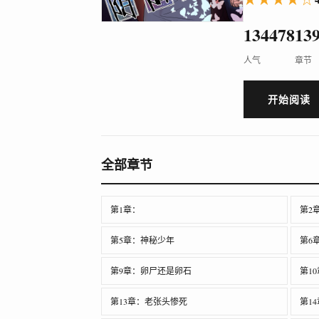
134478
13
人气
章节
开始阅读
全部章节
第1章：
第2
第5章：神秘少年
第6
第9章：卵尸还是卵石
第1
第13章：老张头惨死
第1