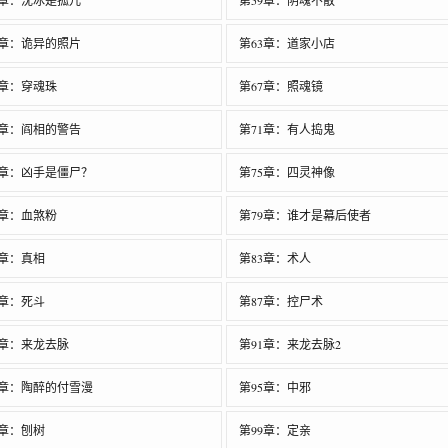
8章：沈冰是孤儿
第59章：阴魂不散
2章：诡异的照片
第63章：道家小店
6章：穿魂珠
第67章：照魂镜
0章：阎相的警告
第71章：有人捣鬼
4章：凶手是僵尸？
第75章：四灵神像
8章：血煞粉
第79章：谁才是幕后使者
2章：真相
第83章：术人
6章：死斗
第87章：控尸术
0章：来龙去脉
第91章：来龙去脉2
4章：陶醉的付雪漫
第95章：中邪
8章：刨树
第99章：定亲