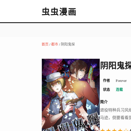
虫虫漫画
首页
/
都市
/ 阴阳鬼探
阴阳鬼
作者
Forever
状态
连载
简介
退役特种兵习风
马迹，倒要看看
★★★★☆