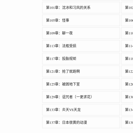
第101章：沈冰和习风的关系
第1
第105章：怪事
第1
第109章：聊一夜
第1
第113章：法瓶受损
第1
第117章：投胎规矩
第1
第121章：抢了就跑啊
第1
第125章：被困地下室
第1
第129章：诅咒者〔一更求花）
第1
第133章：炎天VS天龙
第1
第137章：日本很黄的动漫
第1