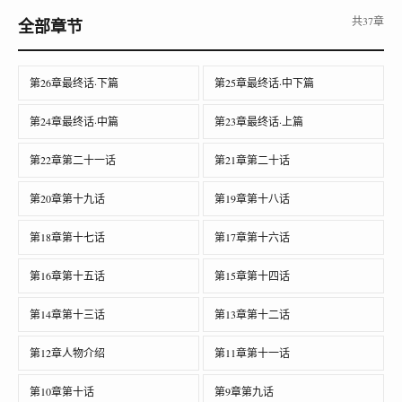
共37章
全部章节
第26章最终话·下篇
第25章最终话·中下篇
第24章最终话·中篇
第23章最终话·上篇
第22章第二十一话
第21章第二十话
第20章第十九话
第19章第十八话
第18章第十七话
第17章第十六话
第16章第十五话
第15章第十四话
第14章第十三话
第13章第十二话
第12章人物介绍
第11章第十一话
第10章第十话
第9章第九话