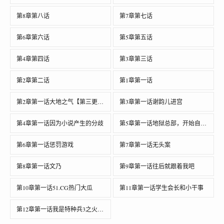
第8章第八话
第7章第七话
第6章第六话
第5章第五话
第4章第四话
第3章第三话
第2章第二话
第1章第一话
第2章第一话大地之气【第三更！】
第3章第一话谢韵儿进宫
第4章第一话因为小说产生的分歧
第5章第一话地狱总部，开始自毁！
第6章第一话惩罚游戏
第7章第一话无头案
第8章第一话文乃
第9章第一话往后就跟着我吧
第10章第一话51.CG热门大瓜
第11章第一话学生会长和小干事
第12章第一话我是特种兵3之火凤凰