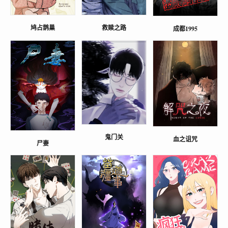
鸠占鹊巢
救赎之路
成都1995
鬼门关
血之诅咒
尸妻