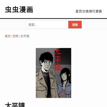
虫虫漫画
首页
分类
排行
更新
搜索
首页
/
恐怖
/ 太平镇
太平镇