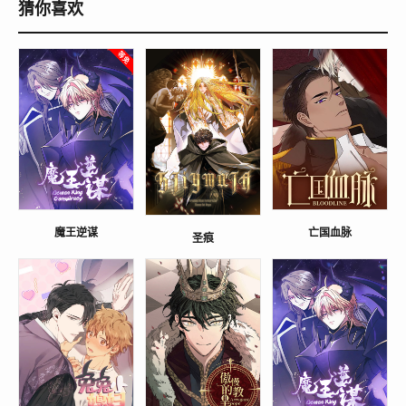
猜你喜欢
魔王逆谋
亡国血脉
圣痕