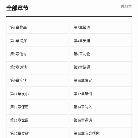
共58章
全部章节
第1章登基
第2章敬酒
第3章试探
第4章安排
第5章信号
第6章礼物
第7章邀请
第8章讲课
第9章症状
第10章决定
第11章发小
第12章晕倒
第13章保密
第14章闯入
第15章世敌
第16章邀请
第17章食欲
第18章我会帮你