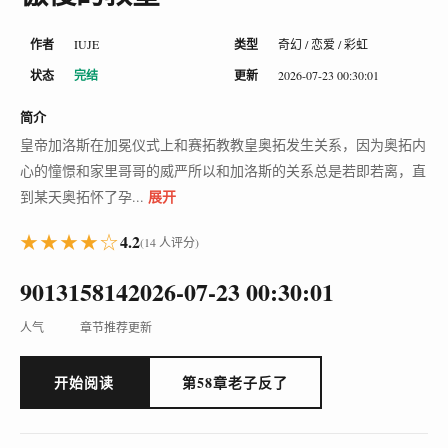
作者
IUJE
类型
奇幻 / 恋爱 / 彩虹
状态
完结
更新
2026-07-23 00:30:01
简介
皇帝加洛斯在加冕仪式上和赛拓教教皇奥拓发生关系，因为奥拓内
心的憧憬和家里哥哥的威严所以和加洛斯的关系总是若即若离，直
展开
到某天奥拓怀了孕...
★★★★☆
4.2
(14 人评分)
90131
58
14
2026-07-23 00:30:01
人气
章节
推荐
更新
开始阅读
第58章老子反了