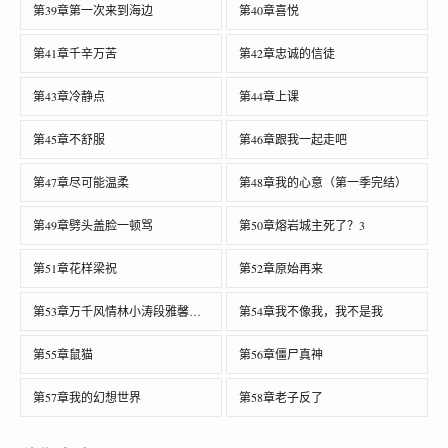
第39章第一次来到海边
第40章喜悦
第41章千辛万苦
第42章忠诚的信徒
第43章冷静点
第44章上课
第45章不舒服
第46章跟我一起走吧
第47章尽可能温柔
第48章我的心意（第一季完结）
第49章劈头盖脸一顿骂
第50章熔岩城主死了？3
第51章花样梁祝
第52章原始再来
第53章万千风情林小涛段雅馨今年28岁
第54章我不像我，我不是我
第55章鼠猫
第56章僵尸真神
第57章我的幻想世界
第58章老子反了