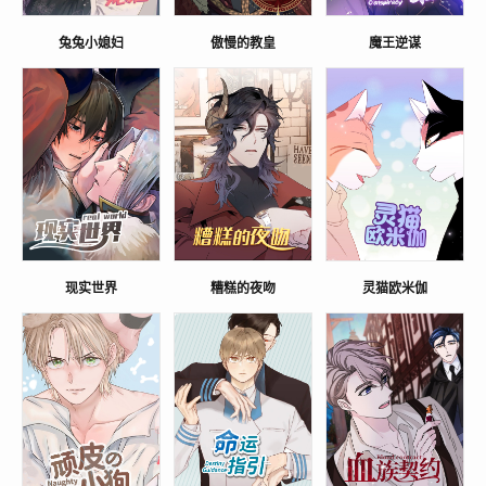
兔兔小媳妇
傲慢的教皇
魔王逆谋
现实世界
糟糕的夜吻
灵猫欧米伽