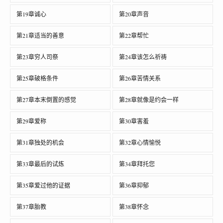
第19章诚心
第20章声音
第21章适当的善意
第22章帮忙
第23章穷人司祭
第24章该怎么祈祷
第25章破格条件
第26章苦情关系
第27章本末倒置的感觉
第28章就像是约会一样
第29章爱称
第30章害羞
第31章独处的机会
第32章心情愉悦
第33章最后的试炼
第34章拜托您
第35章爱过他的证据
第36章抑郁
第37章胎教
第38章怀念