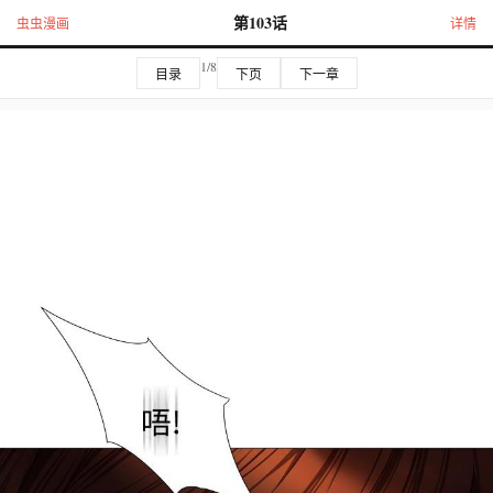
第103话
虫虫漫画
详情
1/8
目录
下页
下一章