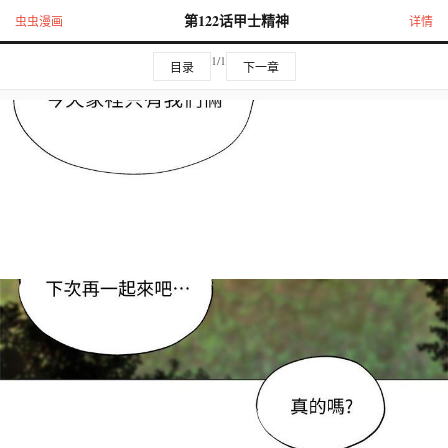
第122话甲士精神
虫虫漫画
详情
1/1
目录
下一章