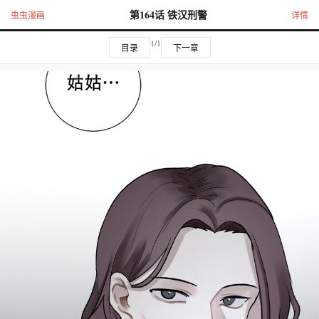
第164话 铁汉刑警
虫虫漫画
详情
1/1
目录
下一章