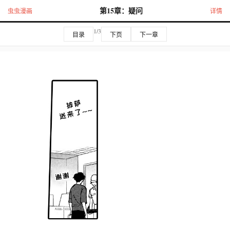
第15章：疑问
虫虫漫画
详情
1/3
目录
下页
下一章