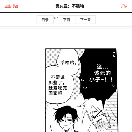
第16章：不孤独
虫虫漫画
详情
1/2
目录
下页
下一章