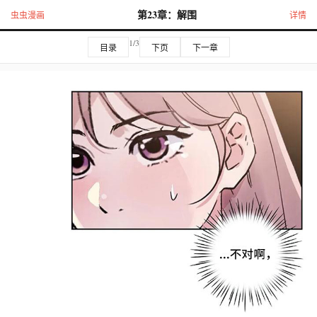
第23章：解围
虫虫漫画
详情
1/3
目录
下页
下一章