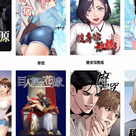
健身馆教练
寄宿