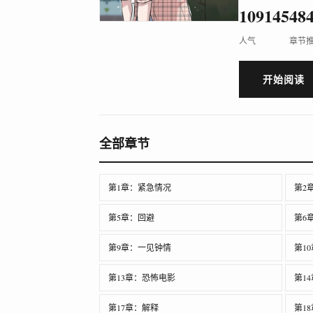
109145
48
人气
章节
开始阅读
全部章节
第1章：紧急情况
第2
第5章：回避
第6
第9章：一见钟情
第1
第13章：恐怖电影
第1
第17章：解释
第1