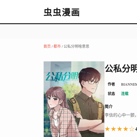
虫虫漫画
首页
/
都市
/ 公私分明啥意思
公私分
作者
BIANNE
状态
连载
简介
李信的心中一颤
★★★★☆