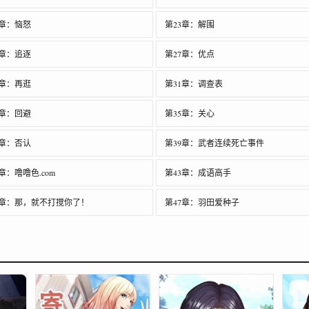
2章：恼怒
第23章：解围
6章：追逐
第27章：优点
0章：再逛
第31章：调查表
4章：回避
第35章：关心
8章：否认
第39章：武者连续死亡事件
章：噜噜色.com
第43章：成语高手
6章：那，就不打搅你了！
第47章：羽田爱种子