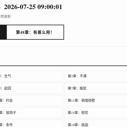
4
2026-07-25 09:00:01
推荐
更新
第48章：有甚么用！
章：生气
第3章：不满
章：起因
第7章：尴尬
0章：约会
第11章：铜墙铁壁
4章：放鸽子
第15章：担忧
8章：条件
第19章：挑选