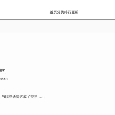
首页
分类
排行
更新
 搞笑
:00:01
，与临终恶魔达成了交易……