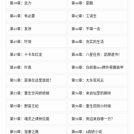
第39章：念力
第40章：耍酷
第41章：有必要
第42章：工读生
第43章：发泄
第44章：不堪一击
第45章：吓哭
第46章：充实的生活
第47章：十卡车红龙
第48章：八星任务：武穆遗书！
第49章：叶真
第50章：白前辈two牌外骨骼装甲
第51章：是谁在这里放屁？
第52章：大东亚风云
第53章：重生空间娇娇媳
第54章：来自仙罡的期待
第55章：野蛮王妃
第56章：重生回到小时候
第57章：魂灵之律例位面
第58章：旁边来自哪一方？
第59章：宠妻之路
第60章：h病娇小说