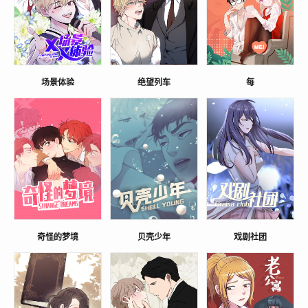
场景体验
绝望列车
每
奇怪的梦境
贝壳少年
戏剧社团