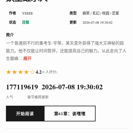
作者
YEEEE
类型
搞笑 / 玄幻 / 校园 / 恋爱
状态
连载
更新
2026-07-08 19:30:02
简介
一个普通到不行的重考生-宇荣，某天意外获得了强大又神秘的超
能力。他不仅能让时间暂停，还能提高自己的魅力。从此走向了人
展开
生巅峰...
★★★★☆
4.2
(9 人评分)
177119
61
9
2026-07-08 19:30:02
人气
章节
推荐
更新
开始阅读
第61章：诶嘿嘿