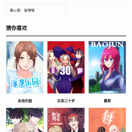
第61章：诶嘿嘿
猜你喜欢
泳池乐园
女巫三十岁
暴君