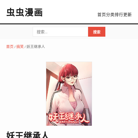
虫虫漫画
首页
分类
排行
更新
搜索
首页
/
搞笑
/ 妖王继承人
妖王继承人