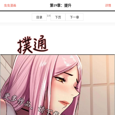
第19章：提升
虫虫漫画
详情
1/4
目录
下页
下一章