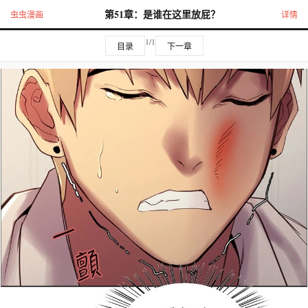
第51章：是谁在这里放屁？
虫虫漫画
详情
1/1
目录
下一章