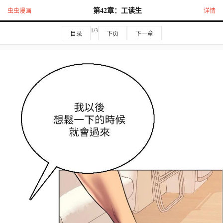
第42章：工读生
虫虫漫画
详情
1/3
目录
下页
下一章