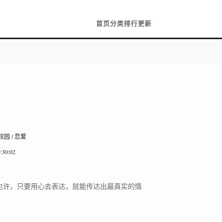
首页
分类
排行
更新
 校园 / 恋爱
:30:02
也许，只要用心去表达，就能传达出最真实的情