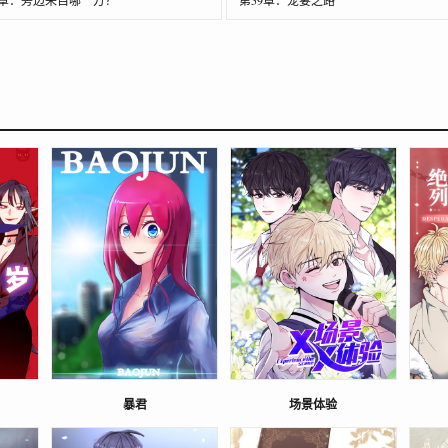
8章：旁边来自哪一方？
第59章：宠妻之路
暴君
场景体验