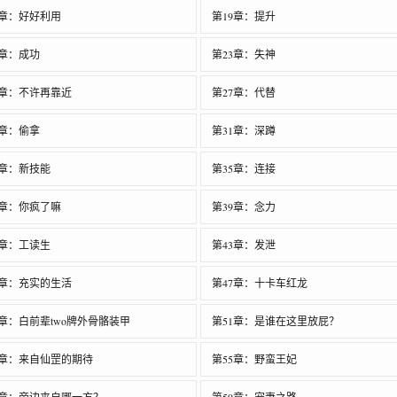
8章：好好利用
第19章：提升
2章：成功
第23章：失神
6章：不许再靠近
第27章：代替
0章：偷拿
第31章：深蹲
4章：新技能
第35章：连接
8章：你疯了嘛
第39章：念力
2章：工读生
第43章：发泄
6章：充实的生活
第47章：十卡车红龙
0章：白前辈two牌外骨骼装甲
第51章：是谁在这里放屁？
4章：来自仙罡的期待
第55章：野蛮王妃