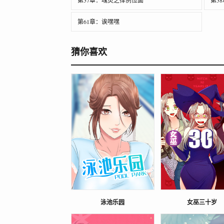
第57章：魂灵之律例位面
第5
第61章：诶嘿嘿
猜你喜欢
泳池乐园
女巫三十岁