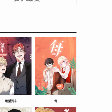
第60章：h病娇小说
绝望列车
每