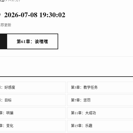
9
2026-07-08 19:30:02
推荐
更新
第61章：诶嘿嘿
章：好感度
第3章：教学任务
章：目标
第7章：惩罚
0章：哄骗
第11章：大成功
4章：变化
第15章：乐趣