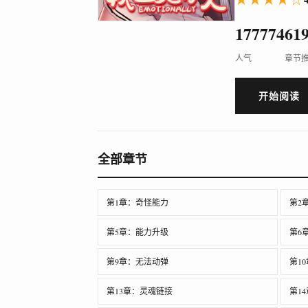
177774
61
人气
章节
开始阅读
全部章节
第1章：奇怪能力
第2
第5章：能力升级
第6
第9章：无法动弹
第1
第13章：灵魂链接
第1