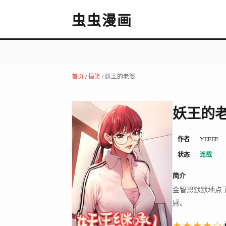
虫虫漫画
首页
/
搞笑
/ 妖王的老婆
妖王的
作者
YEEEE
状态
连载
简介
金智恩默默地点
感。
★★★★☆