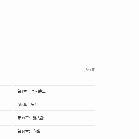
共61章
第4章：时间静止
第8章：质问
第12章：新技能
第16章：吃醋