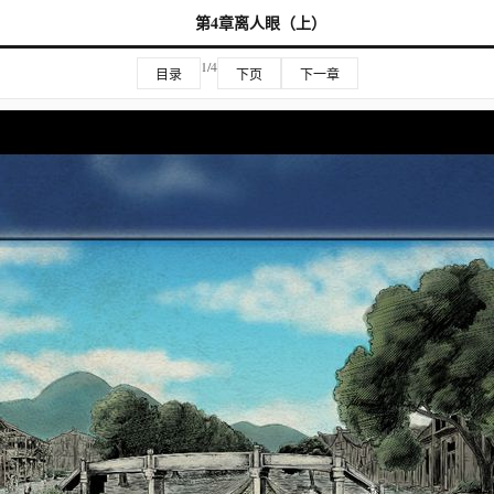
第4章离人眼（上）
1/4
目录
下页
下一章