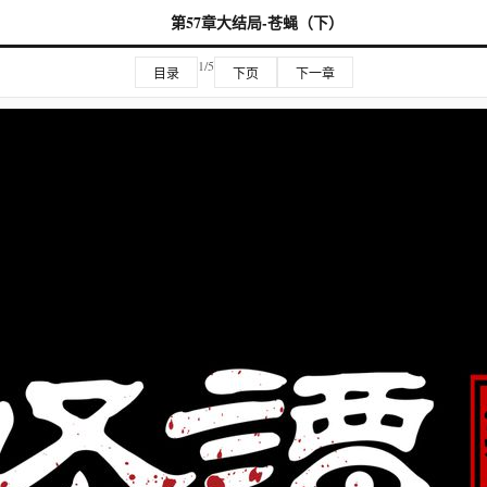
第57章大结局-苍蝇（下）
1/5
目录
下页
下一章