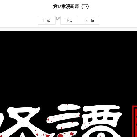
第15章漫画师（下）
1/6
目录
下页
下一章