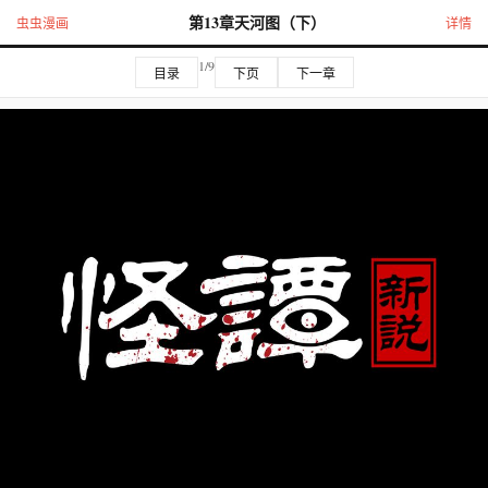
第13章天河图（下）
虫虫漫画
详情
1/9
目录
下页
下一章