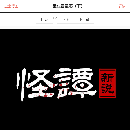
第35章童邪（下）
虫虫漫画
详情
1/8
目录
下页
下一章