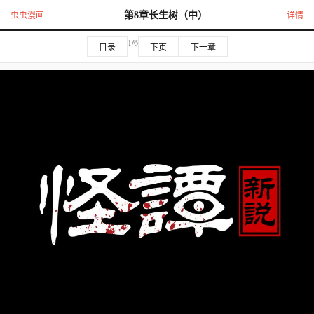
第8章长生树（中）
虫虫漫画
详情
1/6
目录
下页
下一章