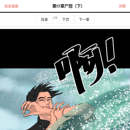
第55章尸怨（下）
虫虫漫画
详情
1/8
目录
下页
下一章