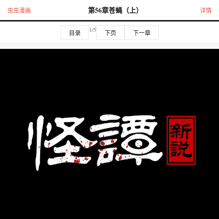
第56章苍蝇（上）
虫虫漫画
详情
1/5
目录
下页
下一章