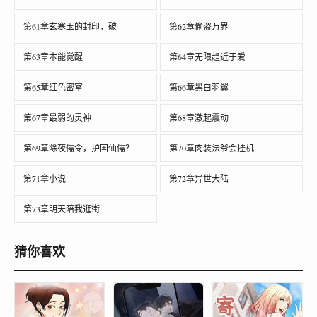
第61章玄寒玉的封印，破
第62章偷盗万界
第63章本能觉醒
第64章无限趋近于爱
第65章红色密室
第66章黑白羽翼
第67章最弱的灵神
第68章激起震动
第69章除夜儒令，护国仙儒？
第70章肉装法爷会挂机
第71章小说
第72章异世大陆
第73章明天陪我逛街
猜你喜欢